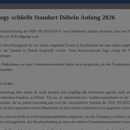
gy schließt Standort Döbeln Anfang 2026
Mit Tradition in die Zukunft
eschäftsführung der NSH TECHNOLOGY seine Mitarbeiter darüber informiert, dass der Pr
es Q1 2026 stillgelegt wird.
or dem Hintergrund der seit Jahren steigenden Kosten in Kombination mit einer zuletzt ein
 am Standort in Döbeln hergestellt werden. Diese herausfordernde Lage zwingt
idungen.
de Maßnahmen aus dem Unternehmensverbund haben nicht ausgereicht, um den Produktionsst
zustellen.
us Kräher:
cheidung alles andere als leicht gemacht und sorgfältig alle Alternativen geprüft, auch a
chinenbau-Standorts in Döbeln. Für uns als mittelständisches Familienunternehmen ist die 
inschnitt. Sie ist jedoch notwendig und wird die wirtschaftliche Stabilität der NSH TECH
n wir auch gegenüber unseren Mitarbeitern an den weiteren Standorten sowie gegenüber unse
BEITUNGS-
ern wird eine Reihe an Unterstützungsmaßnahmen angeboten, um den Übergang so einfach wie
t wird angeboten, ihre Berufsausbildung an einem der anderen Unternehmensstandorte fortzu
0