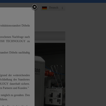
Deutsch
English
oduktionsstandort Döbeln
gebrochenen Nachfrage nach
 die NSH TECHNOLOGY zu
andort Döbeln nachhaltig
ufgrund der weitreichenden
Schließung des Standortes
NOLOGY dauerhaft sichern.
ren Partnern und Kunden.“
 möglich zu gestalten. Den
führen.