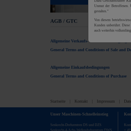
Dazu Geschäftsführer Kla
Unmut der Betroffenen. U
gestalten.“
Von diesem betriebswirtsc
AGB / GTC
Kunden unberührt. Dies
auch weiterhin vollumfäng
Allgemeine Verkaufs- und Lieferbedingungen
General Terms and Conditions of Sale and De
Allgemeine Einkaufsbedingungen
General Terms and Conditions of Purchase
Startseite
|
Kontakt
|
Impressum
|
Dat
Unser Maschinen-Schnelleinstieg
Kon
Senkrecht-Drehzentren DS und DZS
Kont
Senkrecht-4-Achs-Wellendrehzentrum DWS
+ 49