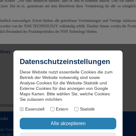
us Kräher: „Wir sind enttäuscht darüber, dass es nun so kommen musste. Und wir haben v
nser Ziel ist es, gemeinsam mit dem Betriebsrat diese Veränderung für alle so erträglic
haftlich notwendigen Schritt bleiben alle getroffenen Vereinbarungen und Verträge inklusive
e werden von der NSH TECHNOLOGY vollständig erfüllt. Darüber hinaus werden die Pr
lich Bestandteil des Produktportfolios der NSH Technology bleiben.
livery
Datenschutzeinstellungen
Diese Website nutzt essentielle Cookies die zum
Betrieb der Website notwendig sind sowie
Analyse-Cookies für die Website-Statistik und
Externe Cookies für das anzeigen von Google
Maps Karten. Bitte wählen Sie, welche Cookies
Sie zulassen möchten.
enschutz
|
AGB
|
NSH Group
|
Login
Essenziell
Extern
Statistik
takt
Unternehmen
akt Vertrieb
NSH TECHNOLOGY GmbH
 371 802 333
Zwickauer Straße 355 - DE – 09117 Chemnitz