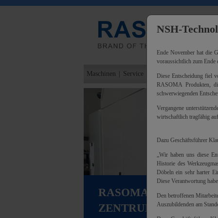
NSH-Technolo
Ende November hat die G
voraussichtlich zum Ende d
Maschinen
|
Service
|
Unternehmen
|
Kontakt
Diese Entscheidung fiel v
RASOMA Produkten, die
schwerwiegenden Entsche
Vergangene unterstützen
wirtschaftlich tragfähig auf
Dazu Geschäftsführer Kla
„Wir haben uns diese Ents
Historie des Werkzeugmas
Döbeln ein sehr harter E
Diese Verantwortung habe
RASOMA ENDENBEAR
Den betroffenen Mitarbeit
Auszubildenden am Standor
ZENTRUM EBZ 200-50