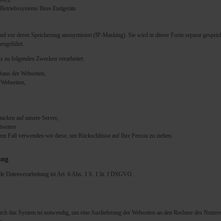
Betriebssystems Ihres Endgeräts
nd vor deren Speicherung anonymisiert (IP-Masking). Sie wird in dieser Form separat gespeiche
engeführt.
s zu folgenden Zwecken verarbeitet:
baus der Webseiten,
 Webseiten,
acken auf unsere Server,
bseiten
inem Fall verwenden wir diese, um Rückschlüsse auf Ihre Person zu ziehen.
ung
e Datenverarbeitung ist Art. 6 Abs. 1 S. 1 lit. f DSGVO.
ch das System ist notwendig, um eine Auslieferung der Webseiten an den Rechner des Nutzers