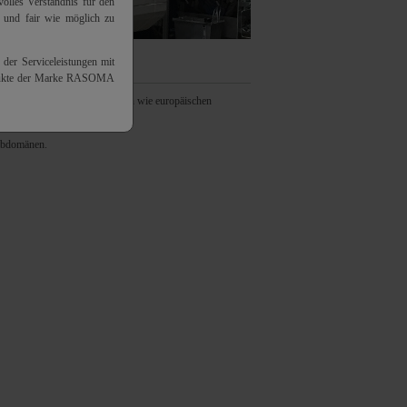
olles Verständnis für den
h und fair wie möglich zu
 der Serviceleistungen mit
odukte der Marke RASOMA
. Die Einhaltung der nationalen wie europäischen
ubdomänen.