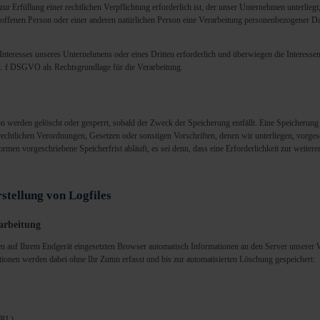
r Erfüllung einer rechtlichen Verpflichtung erforderlich ist, der unser Unternehmen unterliegt
roffenen Person oder einer anderen natürlichen Person eine Verarbeitung personenbezogener Date
 Interesses unseres Unternehmens oder eines Dritten erforderlich und überwiegen die Interess
 lit. f DSGVO als Rechtsgrundlage für die Verarbeitung.
 werden gelöscht oder gesperrt, sobald der Zweck der Speicherung entfällt. Eine Speicherung
rechtlichen Verordnungen, Gesetzen oder sonstigen Vorschriften, denen wir unterliegen, vorg
rmen vorgeschriebene Speicherfrist abläuft, es sei denn, dass eine Erforderlichkeit zur weiter
stellung von Logfiles
arbeitung
en auf Ihrem Endgerät eingesetzten Browser automatisch Informationen an den Server unserer 
tionen werden dabei ohne Ihr Zutun erfasst und bis zur automatisierten Löschung gespeichert:
URL),