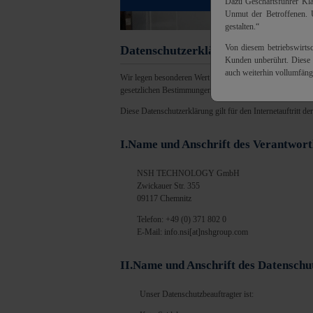
Dazu Geschäftsführer Kla
Unmut der Betroffenen. U
gestalten.“
Von diesem betriebswirtsc
Datenschutzerklärung
Kunden unberührt. Dies
auch weiterhin vollumfäng
Wir legen besonderen Wert darauf, dass bei der Nutzung u
gesetzlichen Bestimmungen zum Schutz Ihrer personenbezog
Diese Datenschutzerklärung gilt für den Internetauftr
I.Name und Anschrift des Verantwort
NSH TECHNOLOGY GmbH
Zwickauer Str. 355
09117 Chemnitz
Telefon: +49 (0) 371 802 0
E-Mail: info.nsi[at]nshgroup.com
II.Name und Anschrift des Datenschu
Unser Datenschutzbeauftragter ist: