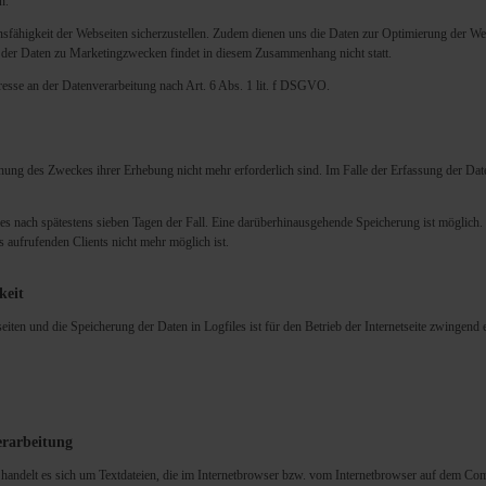
n.
nsfähigkeit der Webseiten sicherzustellen. Zudem dienen uns die Daten zur Optimierung der Web
der Daten zu Marketingzwecken findet in diesem Zusammenhang nicht statt.
eresse an der Datenverarbeitung nach Art. 6 Abs. 1 lit. f DSGVO.
chung des Zweckes ihrer Erhebung nicht mehr erforderlich sind. Im Falle der Erfassung der Daten
dies nach spätestens sieben Tagen der Fall. Eine darüberhinausgehende Speicherung ist möglich
 aufrufenden Clients nicht mehr möglich ist.
keit
iten und die Speicherung der Daten in Logfiles ist für den Betrieb der Internetseite zwingend er
erarbeitung
andelt es sich um Textdateien, die im Internetbrowser bzw. vom Internetbrowser auf dem Com