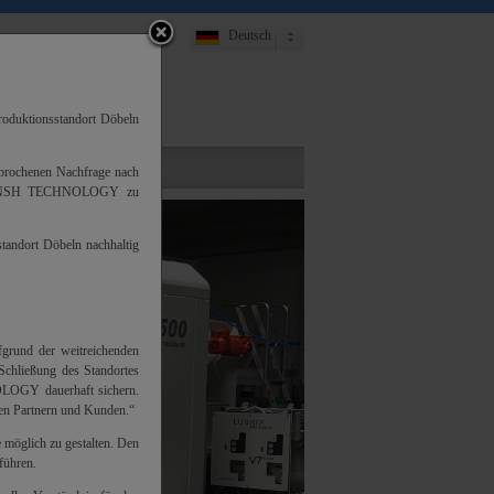
Deutsch
English
oduktionsstandort Döbeln
gebrochenen Nachfrage nach
 die NSH TECHNOLOGY zu
andort Döbeln nachhaltig
ufgrund der weitreichenden
Schließung des Standortes
NOLOGY dauerhaft sichern.
ren Partnern und Kunden.“
 möglich zu gestalten. Den
führen.