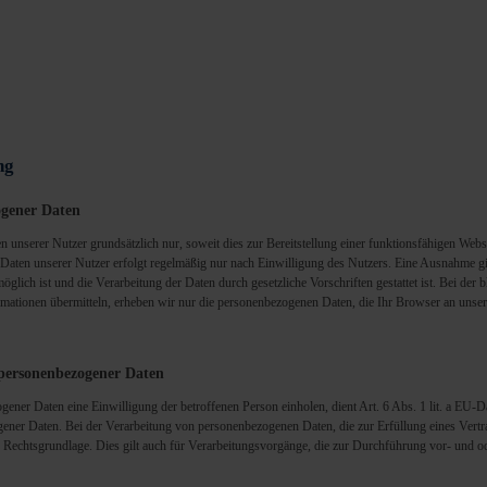
ng
ogener Daten
serer Nutzer grundsätzlich nur, soweit dies zur Bereitstellung einer funktionsfähigen Websei
en unserer Nutzer erfolgt regelmäßig nur nach Einwilligung des Nutzers. Eine Ausnahme gilt
öglich ist und die Verarbeitung der Daten durch gesetzliche Vorschriften gestattet ist. Bei de
formationen übermitteln, erheben wir nur die personenbezogenen Daten, die Ihr Browser an unser
 personenbezogener Daten
gener Daten eine Einwilligung der betroffenen Person einholen, dient Art. 6 Abs. 1 lit. a 
ner Daten. Bei der Verarbeitung von personenbezogenen Daten, die zur Erfüllung eines Vertrag
als Rechtsgrundlage. Dies gilt auch für Verarbeitungsvorgänge, die zur Durchführung vor- und o