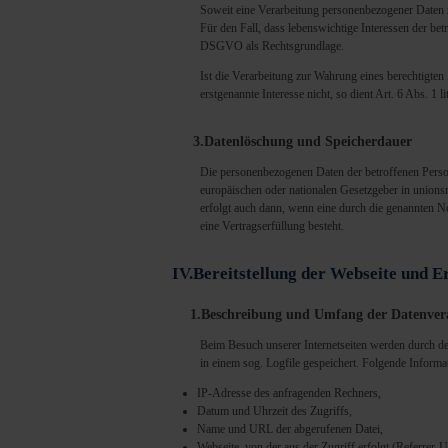
Soweit eine Verarbeitung personenbezogener Daten zu
Für den Fall, dass lebenswichtige Interessen der bet
DSGVO als Rechtsgrundlage.
Ist die Verarbeitung zur Wahrung eines berechtigten
erstgenannte Interesse nicht, so dient Art. 6 Abs. 1
3.Datenlöschung und Speicherdauer
Die personenbezogenen Daten der betroffenen Person
europäischen oder nationalen Gesetzgeber in unions
erfolgt auch dann, wenn eine durch die genannten No
eine Vertragserfüllung besteht.
IV.Bereitstellung der Webseite und Er
1.Beschreibung und Umfang der Datenver
Beim Besuch unserer Internetseiten werden durch d
in einem sog. Logfile gespeichert. Folgende Informa
IP-Adresse des anfragenden Rechners,
Datum und Uhrzeit des Zugriffs,
Name und URL der abgerufenen Datei,
Webseite, von der aus der Zugriff erfolgt (Referrer-