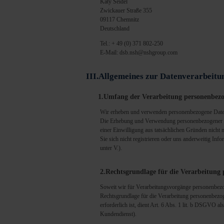
Katy Seidel
Zwickauer Straße 355
09117 Chemnitz
Deutschland
Tel.: + 49 (0) 371 802-250
E-Mail: dsb.nsh@nshgroup.com
III.Allgemeines zur Datenverarbeitu
1.Umfang der Verarbeitung personenbez
Wir erheben und verwenden personenbezogene Daten un
Die Erhebung und Verwendung personenbezogener Dat
einer Einwilligung aus tatsächlichen Gründen nicht m
Sie sich nicht registrieren oder uns anderweitig In
unter V.).
2.Rechtsgrundlage für die Verarbeitung
Soweit wir für Verarbeitungsvorgänge personenbezo
Rechtsgrundlage für die Verarbeitung personenbezoge
erforderlich ist, dient Art. 6 Abs. 1 lit. b DSGVO 
Kundendienst).