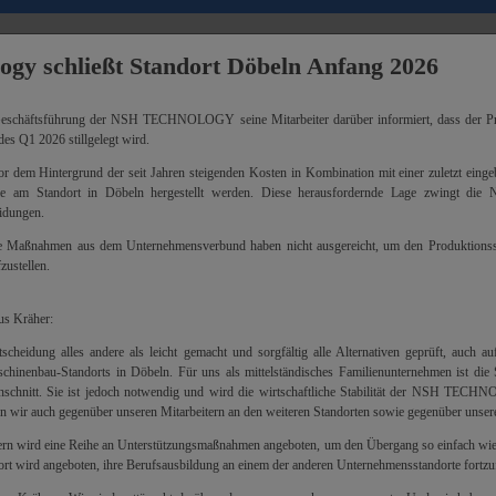
gy schließt Standort Döbeln Anfang 2026
Mit Tradition in die Zukunft
eschäftsführung der NSH TECHNOLOGY seine Mitarbeiter darüber informiert, dass der Pr
es Q1 2026 stillgelegt wird.
or dem Hintergrund der seit Jahren steigenden Kosten in Kombination mit einer zuletzt ein
 am Standort in Döbeln hergestellt werden. Diese herausfordernde Lage zwingt
idungen.
de Maßnahmen aus dem Unternehmensverbund haben nicht ausgereicht, um den Produktionsst
zustellen.
us Kräher:
cheidung alles andere als leicht gemacht und sorgfältig alle Alternativen geprüft, auch a
chinenbau-Standorts in Döbeln. Für uns als mittelständisches Familienunternehmen ist die 
inschnitt. Sie ist jedoch notwendig und wird die wirtschaftliche Stabilität der NSH TECH
n wir auch gegenüber unseren Mitarbeitern an den weiteren Standorten sowie gegenüber unse
BEITUNGS-
ern wird eine Reihe an Unterstützungsmaßnahmen angeboten, um den Übergang so einfach wie
t wird angeboten, ihre Berufsausbildung an einem der anderen Unternehmensstandorte fortzu
0