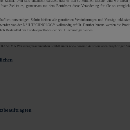
us Kräher: „Wir sind enttäuscht darüber, dass es nun so kommen musste. Und wir haben v
nser Ziel ist es, gemeinsam mit dem Betriebsrat diese Veränderung für alle so erträglic
haftlich notwendigen Schritt bleiben alle getroffenen Vereinbarungen und Verträge inklusive
e werden von der NSH TECHNOLOGY vollständig erfüllt. Darüber hinaus werden die Pr
lich Bestandteil des Produktportfolios der NSH Technology bleiben.
nserer Angebote und der Inanspruchnahme unserer Leistungen Ihre Privatsphäre gewahrt bleibt
enen Daten ist für uns eine Selbstverständlichkeit.
itt der RASOMA Werkzeugmaschinenbau GmbH unter
www.rasoma.de
sowie allen zugehörigen S
lichen
tzbeauftragten