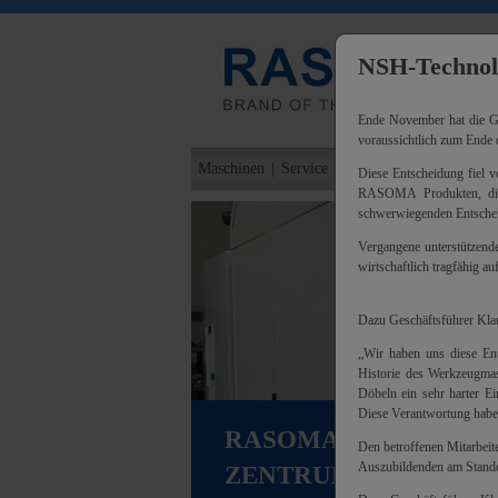
NSH-Technolo
Ende November hat die G
voraussichtlich zum Ende d
Maschinen
|
Service
|
Unternehmen
|
Kontakt
Diese Entscheidung fiel v
RASOMA Produkten, die
schwerwiegenden Entsche
Vergangene unterstützen
wirtschaftlich tragfähig auf
Dazu Geschäftsführer Kla
„Wir haben uns diese Ents
Historie des Werkzeugmas
Döbeln ein sehr harter E
Diese Verantwortung habe
RASOMA ENDENBEAR
Den betroffenen Mitarbeit
Auszubildenden am Standor
ZENTRUM EBZ 200-50