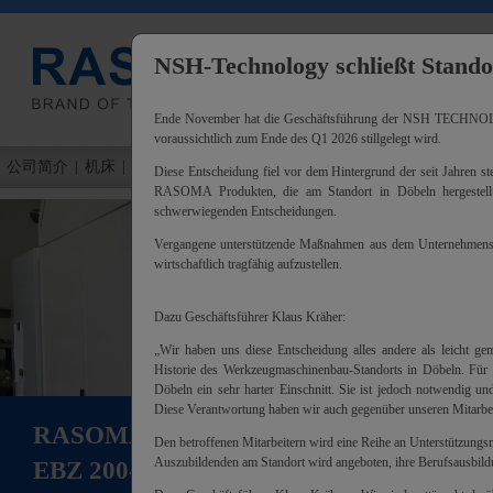
NSH-Technology schließt Stando
继承传统
Ende November hat die Geschäftsführung der NSH TECHNOLOGY
voraussichtlich zum Ende des Q1 2026 stillgelegt wird.
公司简介
|
机床
|
改装
|
合 约制 造
|
服务维修
|
联系方式
Diese Entscheidung fiel vor dem Hintergrund der seit Jahren s
RASOMA Produkten, die am Standort in Döbeln hergeste
schwerwiegenden Entscheidungen.
Vergangene unterstützende Maßnahmen aus dem Unternehmensve
wirtschaftlich tragfähig aufzustellen.
Dazu Geschäftsführer Klaus Kräher:
„Wir haben uns diese Entscheidung alles andere als leicht gem
Historie des Werkzeugmaschinenbau-Standorts in Döbeln. Für u
Döbeln ein sehr harter Einschnitt. Sie ist jedoch notwendig 
Diese Verantwortung haben wir auch gegenüber unseren Mitarbei
RASOMA 端部加工中心
Den betroffenen Mitarbeitern wird eine Reihe an Unterstützung
Auszubildenden am Standort wird angeboten, ihre Berufsausbild
EBZ 200-500
RASOMA / 您专用机床的专家