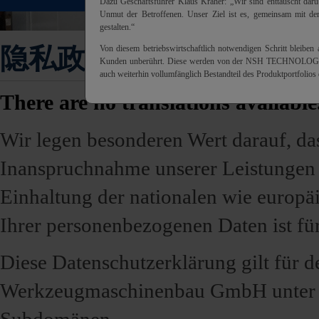
Dazu Geschäftsführer Klaus Kräher: „Wir sind enttäuscht dar
Unmut der Betroffenen. Unser Ziel ist es, gemeinsam mit dem
gestalten.“
隐私政策声明
Von diesem betriebswirtschaftlich notwendigen Schritt bleiben 
Kunden unberührt. Diese werden von der NSH TECHNOLOGY v
auch weiterhin vollumfänglich Bestandteil des Produktportfolio
There are no translations available
Wir legen besonderen Wert darauf, da
Inanspruchnahme unserer Leistungen I
Einhaltung der nationalen wie europ
Ihrer personenbezogenen Daten ist für
Diese Datenschutzerklärung gilt für 
Werkzeugmaschinenbau GmbH unte